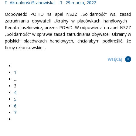
Aktualności
Stanowiska
29 marca, 2022
Odpowiedź POHiD na apel NSZZ „Solidarność” ws. zasad
zatrudniania obywateli Ukrainy w placówkach handlowych
Renata Juszkiewicz, prezes POHiD: W odpowiedzi na apel NSZZ
„Solidarność” w sprawie zasad zatrudniania obywateli Ukrainy w
polskich placówkach handlowych, chciałabym podkreślić, że
firmy członkowskie…
WIĘCEJ
1
...
3
4
5
6
7