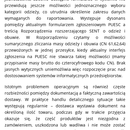
przewidują jeszcze możliwości jednoznacznego wyboru
kategorii odzieży, co utrudnia określenie zakresu danych
wymaganych do raportowania. Występuje dysonans
pomiędzy aktualnym formularzem zgłoszeniowym PUESC a
treścią Rozporządzenia rozszerzającego SENT o odzież i
obuwie. W Rozporządzeniu czytamy o możliwości
sumarycznego zliczania masy odzieży i obuwia (CN 61,62,64)
przewożonych w jednej przesyłce, kiedy aktualny interfejs
zgłoszenia na PUESC nie stwarza takiej możliwości (mamy
przypisanie masy brutto do czterocyfrowego kodu CN). Brak
jasnych wytycznych uniemożliwia więc rozpoczęcie prac nad
dostosowaniem systemów informatycznych przedsiębiorstw.
Istotnym problemem operacyjnym są również częste
rozbieżności pomiędzy dokumentacją a faktyczną zawartością
dostawy. W praktyce handlu detalicznego sytuacje takie
występują regularnie – dostawca wystawia dokument na
określoną ilość towaru, podczas gdy w trakcie przyjęcia
okazuje się, że część produktów jest niezgodna z
zamówieniem, uszkodzona lub wadliwa i nie może zostać