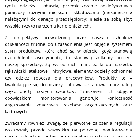
rynku odzieży i obuwia, przemieszczanie odzieży/obuwia
pomiędzy różnymi miejscami składowania (niekoniecznie
należącymi do danego przedsiębiorcy) niesie za sobą zbyt
wysokie ryzyko nałożenia kar pieniężnych.
Z perspektywy prowadzonej przez naszych członków
działalności trudne do uzasadnienia jest objęcie systemem
SENT produktów, które choć są w ofercie, gdyż stanowią
uzupełnienie asortymentu, to stanowią znikomy procent
naszej sprzedaży. Są wśród nich m.in. paski do narzędzi,
rękawiczki lateksowe i nitrylowe, elementy odzieży ochronnej
czy odzież robocza dla pracowników. Produkty te –
kwalifikujące się do odzieży i obuwia – stanowią marginalną
część oferty naszych członków. Tymczasem ich objęcie
obowiązkiem monitorowania generuje konieczność
angażowania znacznych zasobów organizacyjnych oraz
kadrowych.
Zwracamy również uwagę, że pierwotne założenia regulacji
wskazywały przede wszystkim na potrzebę monitorowania
obrotu odpadami, w tym w szczególności odzieżą używaną.