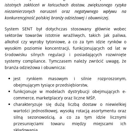
istotnych zakłóceń w łańcuchach dostaw, zwiększonego ryzyka
niezamierzonych naruszeń oraz negatywnego wpływu na
konkurencyjność polskiej branży odzieżowej i obuwniczej.
System SENT był dotychczas stosowany głównie wobec
sektorów towarów istotnie wrażliwych, takich jak paliwa,
alkohol czy wyroby tytoniowe, a co za tym idzie rynków o
wysokim poziomie koncentracji, funkcjonujących od lat w
środowisku silnych regulacji i posiadających rozwinięte
systemy compliance. Tymczasem należy zwrócić uwagę, że
branża odzieżowa i obuwnicza:
jest rynkiem masowym i silnie rozproszonym,
obejmującym tysiące przedsiębiorstw,
funkcjonuje w modelach dystrybucji obejmujących e-
commerce, marketplace’y oraz liczne MŚP,
charakteryzuje się dużą liczbą dostaw o niewielkiej
wartości jednostkowej, wysoką rotacją asortymentu oraz
silną sezonowością, a co za tym idzie licznymi
przesunięciami towaru między miejscami ich
składowania.