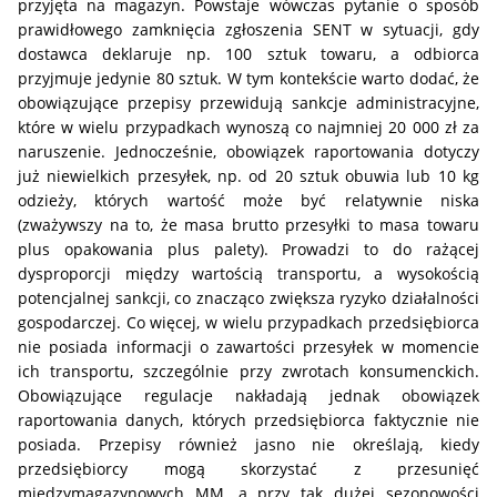
przyjęta na magazyn. Powstaje wówczas pytanie o sposób
prawidłowego zamknięcia zgłoszenia SENT w sytuacji, gdy
dostawca deklaruje np. 100 sztuk towaru, a odbiorca
przyjmuje jedynie 80 sztuk. W tym kontekście warto dodać, że
obowiązujące przepisy przewidują sankcje administracyjne,
które w wielu przypadkach wynoszą co najmniej 20 000 zł za
naruszenie. Jednocześnie, obowiązek raportowania dotyczy
już niewielkich przesyłek, np. od 20 sztuk obuwia lub 10 kg
odzieży, których wartość może być relatywnie niska
(zważywszy na to, że masa brutto przesyłki to masa towaru
plus opakowania plus palety). Prowadzi to do rażącej
dysproporcji między wartością transportu, a wysokością
potencjalnej sankcji, co znacząco zwiększa ryzyko działalności
gospodarczej. Co więcej, w wielu przypadkach przedsiębiorca
nie posiada informacji o zawartości przesyłek w momencie
ich transportu, szczególnie przy zwrotach konsumenckich.
Obowiązujące regulacje nakładają jednak obowiązek
raportowania danych, których przedsiębiorca faktycznie nie
posiada. Przepisy również jasno nie określają, kiedy
przedsiębiorcy mogą skorzystać z przesunięć
międzymagazynowych MM, a przy tak dużej sezonowości