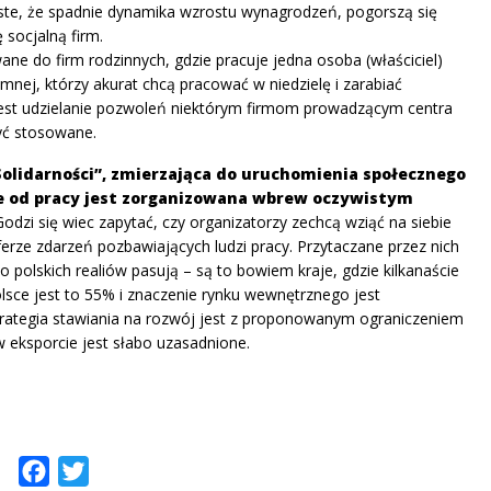
iste, że spadnie dynamika wzrostu wynagrodzeń, pogorszą się
 socjalną firm.
e do firm rodzinnych, gdzie pracuje jedna osoba (właściciel)
emnej, którzy akurat chcą pracować w niedzielę i zarabiać
jest udzielanie pozwoleń niektórym firmom prowadzącym centra
być stosowane.
Solidarności”, zmierzająca do uruchomienia społecznego
ne od pracy jest zorganizowana wbrew oczywistym
Godzi się wiec zapytać, czy organizatorzy zechcą wziąć na siebie
erze zdarzeń pozbawiających ludzi pracy. Przytaczane przez nich
 polskich realiów pasują – są to bowiem kraje, gdzie kilkanaście
lsce jest to 55% i znaczenie rynku wewnętrznego jest
rategia stawiania na rozwój jest z proponowanym ograniczeniem
 eksporcie jest słabo uzasadnione.