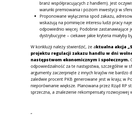
branż współpracujących z handlem). Jest oczyw
warunki premiowania i poziom inwestycji w sferę
Proponowane wyłączenia spod zakazu, adresowan
wskazują na pominięcie interesu ludzi pracy naj
odpowiednio więcej. Podobnie zastanawiające 
dystrybucyjne – ciekawe jakie kryteria miałyby 
W konkluzji należy stwierdzić, że a
ktualna akcja „
projektu regulacji zakazu handlu w dni wol
następstwom ekonomicznym i społecznym.
odpowiedzialność za te następstwa, szczególnie w sf
argumenty zaczerpnięte z innych krajów nie bardzo do
zaledwie procent PKB generowane jest w kraju; w Po
nieporównanie większe. Planowana przez Rząd RP st
sprzeczna, a znalezienie rekompensaty rozwojowej w
”