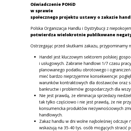
Oświadczenie POHiD
w sprawie
społecznego projektu ustawy o zakazie hand
Polska Organizacja Handlu i Dystrybucji z niepokoj
potwierdza wielokrotnie publikowane negat
Ostrzegając przed skutkami zakazu, przypominamy n
Handel jest kluczowym sektorem polskiej gospo
i usługowych. Zabranie handlowi 1/7 czasu pracy
planowanego podatku obrotowego i ograniczeń 
mieć bardzo nieprzyjemne konsekwencje: pogłębi 
warunków kontraktowych dla dostawców oraz się
bankructw i problemów gospodarczych dla wszys
Nie jest prawdą, że eliminacja sprzedaży niedzie
tak tylko częściowo i nie jest prawdą, że nie p
konsumencka produktów nieżywnościowych zmnie
handlowych.
Zakaz handlu w dni wolne najboleśniej odczuje
wskazują na 35-40 tys. osób mogących stracić p