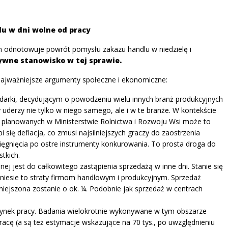
lu w dni wolne od pracy
em odnotowuje powrót pomysłu zakazu handlu w niedzielę i
ywne stanowisko w tej sprawie.
ajważniejsze argumenty społeczne i ekonomiczne:
darki, decydującym o powodzeniu wielu innych branż produkcyjnych
 uderzy nie tylko w niego samego, ale i w te branże. W kontekście
planowanych w Ministerstwie Rolnictwa i Rozwoju Wsi może to
się deflacja, co zmusi najsilniejszych graczy do zaostrzenia
gnięcia po ostre instrumenty konkurowania. To prosta droga do
tkich.
lnej jest do całkowitego zastąpienia sprzedażą w inne dni. Stanie się
rzyniesie to straty firmom handlowym i produkcyjnym. Sprzedaż
jszona zostanie o ok. ¼. Podobnie jak sprzedaż w centrach
 rynek pracy. Badania wielokrotnie wykonywane w tym obszarze
racę (a są też estymacje wskazujące na 70 tys., po uwzględnieniu